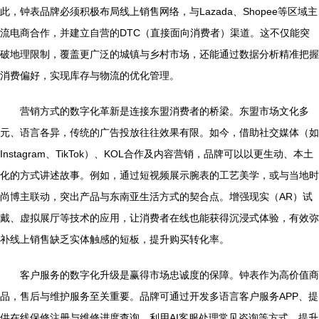
此，钟表品牌必须积极布局线上销售网络，与Lazada、Shopee等区域主
流电商合作，并建立自营的DTC（直接面向消费者）渠道。这不仅能突
破地理限制，覆盖更广泛的城镇与乡村市场，还能通过数据分析精准把握
消费偏好，实现库存与物流的优化管理。
营销方式的数字化革新是连接东盟消费者的桥梁。东盟市场文化多
元、语言各异，传统的广告投放往往效果有限。如今，借助社交媒体（如
Instagram、TikTok）、KOL合作及内容营销，品牌可以以更生动、本土
化的方式讲述故事。例如，通过短视频展示腕表的工艺美学，或与当地时
尚博主联动，突出产品与东南亚生活方式的契合点。增强现实（AR）试
戴、虚拟展厅等技术的应用，让消费者在线也能获得沉浸式体验，有效弥
补线上销售缺乏实体触感的短板，提升购买转化率。
客户服务的数字化升级是赢得市场忠诚度的保障。钟表作为高价值商
品，售后与维护服务至关重要。品牌可通过开发多语言客户服务APP、提
供在线保修注册与维修进度查询、利用AI客服处理常见咨询等方式，提升