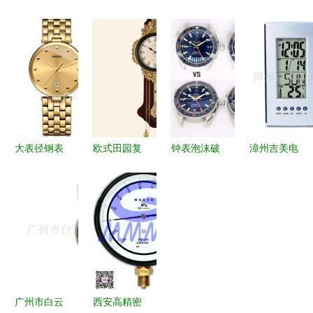
欧式创意座
2573挂钟
GUANDI 将
钟
钟
新乡家居的
传统瑞兽之
MG2107BP
LS330070
田园诗意与
美臻于表盘
批发销售】
的时光美学
静音美学
之上
价格,厂家,
与市场解析
图片,落地
钟/立钟,盐
城招商场徐
大表径钢表
欧式田园复
钟表泡沫破
漳州吉美电
大电子钟表
壳香槟金表
古钟 镂云
裂 欧米
子 多元钟
批发部-
盘石英手表
漏月古典之
茄、劳力士
表产品矩
精选 36-
家
年亏万亿，
阵，精准诠
39mm官方
仿表业异军
释时光之美
在售现货报
突起
价指南
广州市白云
西安高精密