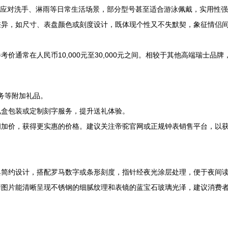
，可应对洗手、淋雨等日常生活场景，部分型号甚至适合游泳佩戴，实用性
差异，如尺寸、表盘颜色或刻度设计，既体现个性又不失默契，象征情侣
价通常在人民币10,000元至30,000元之间。相较于其他高端瑞士
务等附加礼品。
礼盒包装或定制刻字服务，提升送礼体验。
间加价，获得更实惠的价格。建议关注帝驼官网或正规钟表销售平台，以
典简约设计，搭配罗马数字或条形刻度，指针经夜光涂层处理，便于夜间
清图片能清晰呈现不锈钢的细腻纹理和表镜的蓝宝石玻璃光泽，建议消费