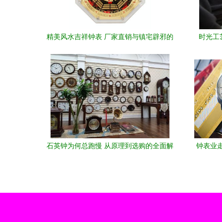
精美风水吉祥钟表 厂家直销与镇宅辟邪的
时光工
艺术
石英钟为何总跑慢 从原理到选购的全面解
钟表业
析
场（