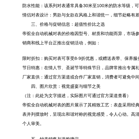
防水性能：该系列对表通常具备30米至100米的防水等级
情侣对表设计：男款与女款在风格上和谐统一，细节处略有
三、价格与促销信息：超值性价比之选
帝驼全自动机械对表的价格因型号、材质和功能而异，市场参考
销商和线上平台正推出促销活动，例如：
限时折扣：购买对表可享受8-9折优惠，或赠送表带、保养服
节日特惠：在情人节、圣诞节等特殊节日，品牌常推出专属
厂家直供：通过官方渠道或合作厂家直销，消费者可避免中
四、图片欣赏：视觉盛宴与细节之美
（注：此处为文字描述，实际图片可通过官方渠道查看）
帝驼全自动机械对表的图片展示了其精致工艺：表盘采用经
表并列摆放时，呈现出和谐对称的视觉感受，令人心动。高
个人审美。