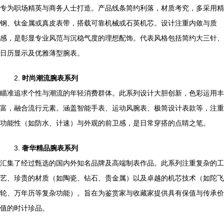
专为职场精英与商务人士打造。产品线条简约利落，材质考究，多采用精
钢、钛金属或真皮表带，搭载可靠机械或石英机芯。设计注重内敛与质
感，是彰显专业风范与沉稳气度的理想配饰。代表风格包括简约大三针、
日历显示及优雅薄型腕表。
2.
时尚潮流腕表系列
瞄准追求个性与潮流的年轻消费群体。此系列设计大胆创新，色彩运用丰
富，融合流行元素。涵盖智能手表、运动风腕表、极简设计表款等，注重
功能性（如防水、计速）与外观的前卫感，是日常穿搭的点睛之笔。
3.
奢华精品腕表系列
汇集了经过甄选的国内外知名品牌及高端制表作品。此系列注重复杂的工
艺、珍贵的材质（如陶瓷、钻石、贵金属）以及卓越的机芯技术（如陀飞
轮、万年历等复杂功能）。旨在为鉴赏家与收藏家提供具有保值与传承价
值的时计珍品。