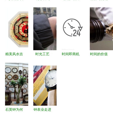
的钟表品牌
工艺钟表
销 从口号
赞
从传统到现
超值库存，
到战略的智
J.Harrison
代的市场考
品质与美学
能化进阶
全自动机械
量
的邂逅
手表厂价直
销 2010新
春送礼臻选
精美风水吉
时光工艺
时间即商机
时间的价值
祥钟表 厂
王进龙与腕
解读电子商
全球顶级豪
家直销与镇
间艺术的美
务营销中的
华手表拍卖
宅辟邪的艺
学之旅
24小时时钟
与销售市场
术
符号设计
全景
石英钟为何
钟表业走进