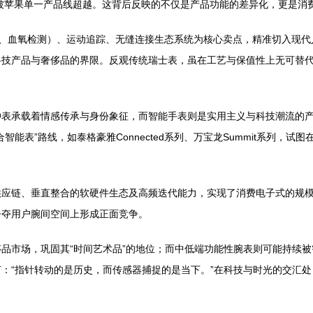
已被苹果单一产品线超越。这背后反映的不仅是产品功能的差异化，更是消
如心电图、血氧检测）、运动追踪、无缝连接生态系统为核心卖点，精准切入
技产品与奢侈品的界限。反观传统瑞士表，虽在工艺与保值性上无可替代
钟表承载着情感传承与身份象征，而智能手表则是实用主义与科技潮流的
能表”路线，如泰格豪雅Connected系列、万宝龙Summit系列，
供应链、垂直整合的软硬件生态及高频迭代能力，实现了消费电子式的规
争夺用户腕间空间上形成正面竞争。
品市场，巩固其“时间艺术品”的地位；而中低端功能性腕表则可能持续
：“指针转动的是历史，而传感器捕捉的是当下。”在科技与时光的交汇