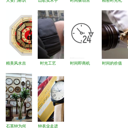
天安门标识
山歌实木手
时间驱动营
精密时光礼
的钟表品牌
工艺钟表
销 从口号
赞
从传统到现
超值库存，
到战略的智
J.Harrison
代的市场考
品质与美学
能化进阶
全自动机械
量
的邂逅
手表厂价直
销 2010新
春送礼臻选
精美风水吉
时光工艺
时间即商机
时间的价值
祥钟表 厂
王进龙与腕
解读电子商
全球顶级豪
家直销与镇
间艺术的美
务营销中的
华手表拍卖
宅辟邪的艺
学之旅
24小时时钟
与销售市场
术
符号设计
全景
石英钟为何
钟表业走进